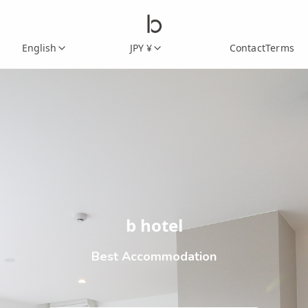
English
JPY ¥
Contact
Terms
b hotel
Best Accommodation