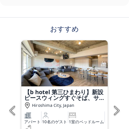
おすすめ
【b hotel 第三ひまわり】新設
ピースウィングすぐそば、サッ
カー観戦に最適アクセス 54
Hiroshima City, Japan
アパート
10名のゲスト
1室のベッドルーム