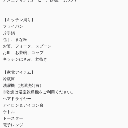
【キッチン周り】

フライパン

片手鍋

包丁、まな板

お箸、フォーク、スプーン

お皿、お茶碗、コップ

キッチンはさみ、栓抜き

【家電アイテム】

冷蔵庫

洗濯機（洗濯洗剤有）

※乾燥は浴室乾燥機をご利用ください。

ヘアドライヤー

アイロン＆アイロン台

ケトル

トースター

電子レンジ
