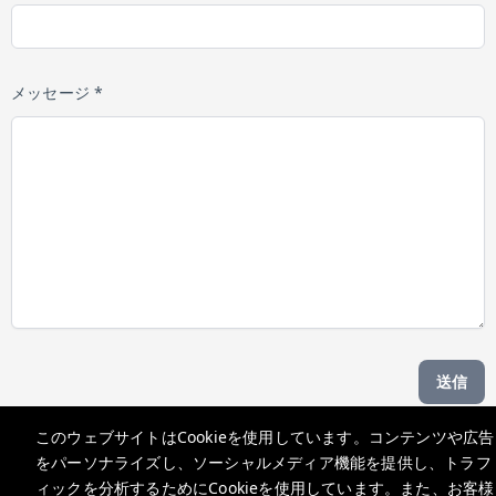
メッセージ *
送信
このウェブサイトはCookieを使用しています。コンテンツや広告
Managed by b hotel
をパーソナライズし、ソーシャルメディア機能を提供し、トラフ
ィックを分析するためにCookieを使用しています。また、お客様