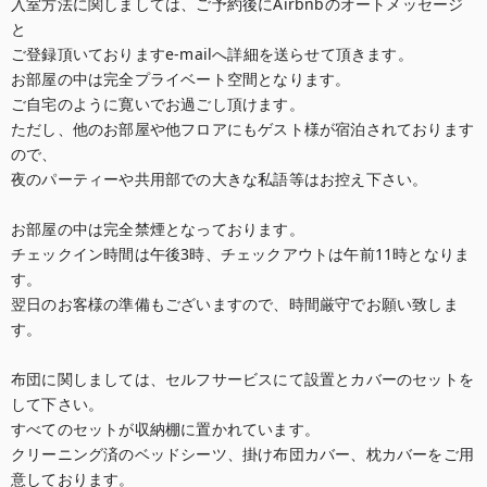
入室方法に関しましては、ご予約後にAirbnbのオートメッセージ
と

ご登録頂いておりますe-mailへ詳細を送らせて頂きます。

お部屋の中は完全プライベート空間となります。

ご自宅のように寛いでお過ごし頂けます。

ただし、他のお部屋や他フロアにもゲスト様が宿泊されております
ので、

夜のパーティーや共用部での大きな私語等はお控え下さい。

お部屋の中は完全禁煙となっております。

チェックイン時間は午後3時、チェックアウトは午前11時となりま
す。

翌日のお客様の準備もございますので、時間厳守でお願い致しま
す。

布団に関しましては、セルフサービスにて設置とカバーのセットを
して下さい。

すべてのセットが収納棚に置かれています。

クリーニング済のベッドシーツ、掛け布団カバー、枕カバーをご用
意しております。
