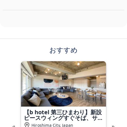
おすすめ
【b hotel 第三ひまわり】新設
ピースウィングすぐそば、サッ
カー観戦に最適アクセス 54
Hiroshima City, Japan