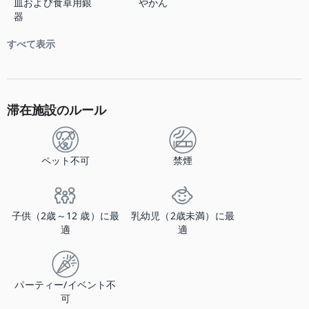
皿および食卓用銀
やかん
器
すべて表示
滞在施設のルール
ペット不可
禁煙
子供（2歳～12 歳）に最
乳幼児（2歳未満）に最
適
適
パーティー/イベント不
可