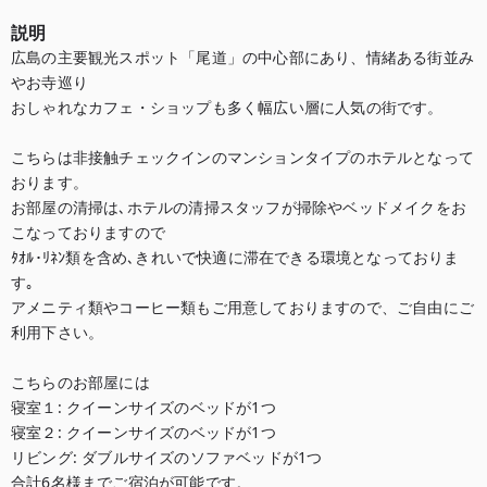
説明
広島の主要観光スポット「尾道」の中心部にあり、情緒ある街並み
やお寺巡り

おしゃれなカフェ・ショップも多く幅広い層に人気の街です。

こちらは非接触チェックインのマンションタイプのホテルとなって
おります。

お部屋の清掃は､ホテルの清掃スタッフが掃除やベッドメイクをお
こなっておりますので

ﾀｵﾙ･ﾘﾈﾝ類を含め､きれいで快適に滞在できる環境となっておりま
す｡

アメニティ類やコーヒー類もご用意しておりますので、ご自由にご
利用下さい。

こちらのお部屋には

寝室１: クイーンサイズのベッドが1つ

寝室２: クイーンサイズのベッドが1つ

リビング: ダブルサイズのソファベッドが1つ

合計6名様までご宿泊が可能です。
