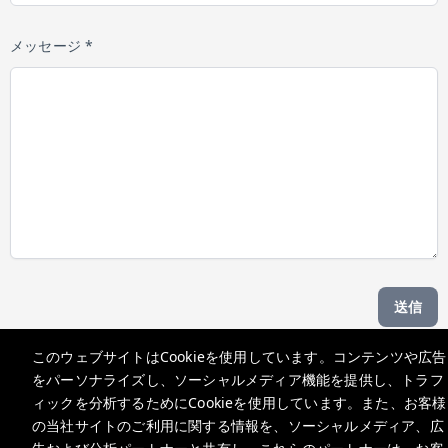
メッセージ *
送信
このウェブサイトはCookieを使用しています。コンテンツや広告
Managed by b hotel
をパーソナライズし、ソーシャルメディア機能を提供し、トラフ
ィックを分析するためにCookieを使用しています。また、お客様
の当社サイトのご利用に関する情報を、ソーシャルメディア、広
support@bhoteljp.com