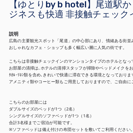
【ゆとりby b hotel】尾道駅
ジネスも快適 非接触チェックイ
説明
広島の主要観光スポット「尾道」の中心部にあり、情緒ある街並み
おしゃれなカフェ・ショップも多く幅広い層に人気の街です。

こちらは非接触チェックインのマンションタイプのホテルとなって
お部屋の清掃は､ホテルの清掃スタッフが掃除やベッドメイクをお
ﾀｵﾙ･ﾘﾈﾝ類を含め､きれいで快適に滞在できる環境となっております
アメニティ類やコーヒー類もご用意しておりますので、ご自由にご
こちらのお部屋には

ダブルサイズのベッドが1つ（2名）

シングルサイズのソファベッドが1つ（1名）

合計3名様までご宿泊が可能です。

※ソファベッドは備え付けの布団セットを敷いてご利用ください。