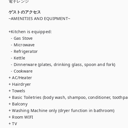
電子レンジ
ゲストのアクセス
~AMENITIES AND EQUIPMENT~ 

+Kitchen is equipped:

  - Gas Stove

  - Microwave

  - Refrigerator

  - Kettle

  - Dinnerware (plates, drinking glass, spoon and fork)

  - Cookware

+ AC/Heater

+ Hairdryer

+ Towels

+ Basic Toiletries (body wash, shampoo, conditioner, toothpa
+ Balcony 

+ Washing Machine only (dryer function in bathroom)

+ Room WIFI

+ TV
