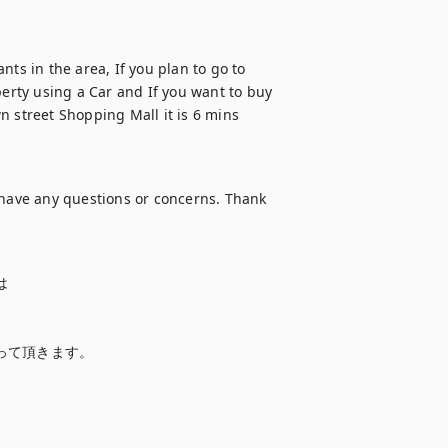
ts in the area, If you plan to go to 
rty using a Car and If you want to buy 
 street Shopping Mall it is 6 mins 
 have any questions or concerns. Thank 


て頂きます。
