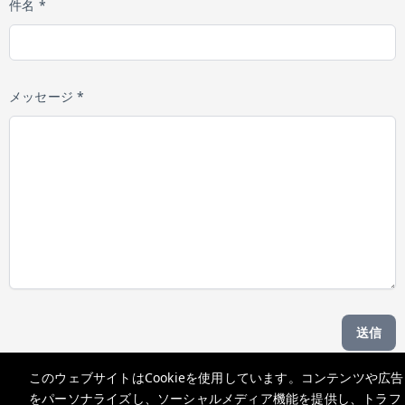
件名 *
メッセージ *
送信
このウェブサイトはCookieを使用しています。コンテンツや広告
Managed by b hotel
をパーソナライズし、ソーシャルメディア機能を提供し、トラフ