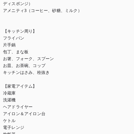
ディスポンジ）

アメニティ3（コーヒー、砂糖、ミルク）

【キッチン周り】

フライパン

片手鍋

包丁、まな板

お箸、フォーク、スプーン

お皿、お茶碗、コップ

キッチンはさみ、栓抜き

【家電アイテム】

冷蔵庫

洗濯機

ヘアドライヤー

アイロン＆アイロン台

ケトル

電子レンジ
