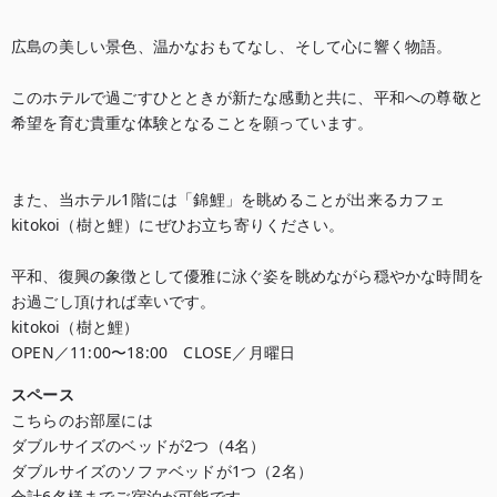
広島の美しい景色、温かなおもてなし、そして心に響く物語。

このホテルで過ごすひとときが新たな感動と共に、平和への尊敬と
希望を育む貴重な体験となることを願っています。

また、当ホテル1階には「錦鯉」を眺めることが出来るカフェ
kitokoi（樹と鯉）にぜひお立ち寄りください。

平和、復興の象徴として優雅に泳ぐ姿を眺めながら穏やかな時間を
お過ごし頂ければ幸いです。

kitokoi（樹と鯉）

OPEN／11:00〜18:00　CLOSE／月曜日
スペース
こちらのお部屋には

ダブルサイズのベッドが2つ（4名）

ダブルサイズのソファベッドが1つ（2名）

合計6名様までご宿泊が可能です。
