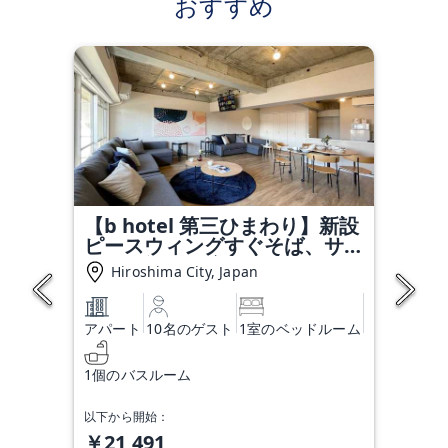
おすすめ
【b hotel 第三ひまわり】新設
ピースウィングすぐそば、サッ
カー観戦に最適アクセス 54
Hiroshima City, Japan
アパート
10名のゲスト
1室のベッドルーム
1個のバスルーム
以下から開始：
￥21,491